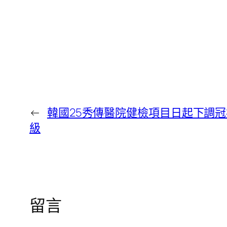
←
韓國25秀傳醫院健檢項目日起下調
級
留言