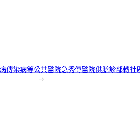
冠病傳染病等
公共醫院急秀傳醫院供膳診部轉社
→