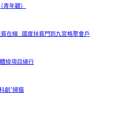
計（青年觀）
扶貧在線_國度扶貧門到九宮格聚會戶
院體檢項目繞行
科創”掃描