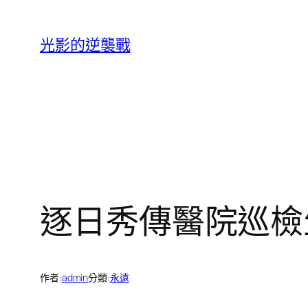
跳
至
光影的逆襲戰
主
要
內
容
逐日秀傳醫院巡檢
作者:
admin
分類:
永遠