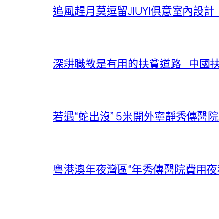
追風趕月莫逗留JIUYI俱意室內設
深耕職教是有用的扶貧道路_中國
若遇“蛇出沒” 5米開外寧靜秀傳醫
粵港澳年夜灣區“年秀傳醫院費用夜