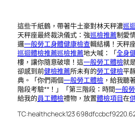
這些千紙鶴，帶著牛土豪對林天秤濃
巡
天秤座最終裁決儀式：強
巡檢推薦
制愛
邏
一般勞工身體健康檢查
輯結構！天秤
巡迴體檢推薦
巡檢推薦
地大喊：「
全身
樓，讓你隨意破壞！這
一般勞工體檢
就
卻感到前
健檢推薦
所未有的
勞工健檢
平
典。「你們兩個
一般勞工體檢
，給我聽
階段考驗**！」「第三階段：時間
一般
給我的
員工體檢
禮物，放置
體檢項目
在
TC:healthcheck123 698dfccbcf9220.6