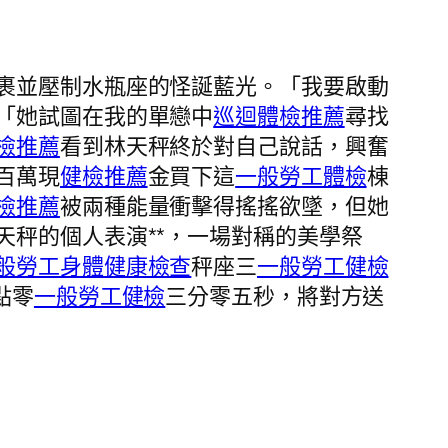
裹並壓制水瓶座的怪誕藍光。「我要啟動
「她試圖在我的單戀中
巡迴體檢推薦
尋找
檢推薦
看到林天秤終於對自己說話，興奮
百萬現
健檢推薦
金買下這
一般勞工體檢
棟
檢推薦
被兩種能量衝擊得搖搖欲墜，但她
天秤的個人表演**，一場對稱的美學祭
般勞工身體健康檢查
秤座三
一般勞工健檢
點零
一般勞工健檢
三分零五秒，將對方送