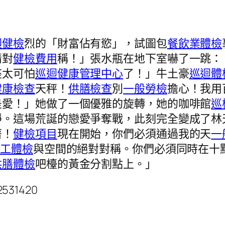
迴健檢
烈的「財富佔有慾」，試圖包
餐飲業體檢
情對
健檢費用
稱！」張水瓶在地下室嚇了一跳：
座太可怕
巡迴健康管理中心
了！」牛土豪
巡迴體
健康檢查
天秤！
供膳檢查
別
一般勞檢
擔心！我用
是愛！」她做了一個優雅的旋轉，她的咖啡館
巡
靜。這場荒誕的戀愛爭奪戰，此刻完全變成了林
著！
健檢項目
現在開始，你們必須通過我的天
一
勞工體檢
與空間的絕對對稱。你們必須同時在十
供膳體檢
吧檯的黃金分割點上。」
2531420