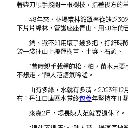
著柴刀順手撥開一根樹枝，指著後方的
48年來，林場叢林籠罩率從缺乏30
下片片綠林，管護座座青山，用48年的
鎬、锨不知用壞了幾多把，打釬時
袋一袋往山上搬運樹苗、土壤、石頭。
“昔時親手栽種的松、柏，苗木只
不想走。”陳人范語氣唏噓。
山有多綠，水就有多清。2023年1
布：丹江口庫區水質終
包養
年堅持在Ⅱ
來歲2月，場長陳人范就要退休了。