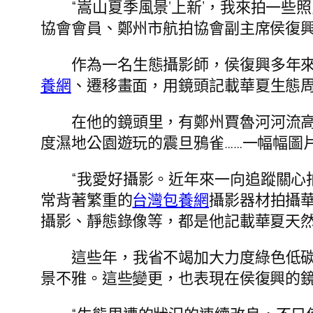
“嵩山夏季風景‘上新’，我來拍一些
協會會員、鄭州市航拍協會副主席侯復
作為一名生態攝影師，侯復興多年
養網
、遷移畫面，用鏡頭記載華夏生態
在他的鏡頭里，有鄭州賈魯河河流
度濕地公園遊玩的震旦鴉雀……一幅幅圖
“我愛好攝影。近年來一向追蹤關心
常背著繁重的
台灣包養網
攝影器材拍攝
攝影、靜態錄像等，都是他記載華夏天
這些年，我省不竭加大力度綠色低
景不雅。這些變更，也表現在侯復興的