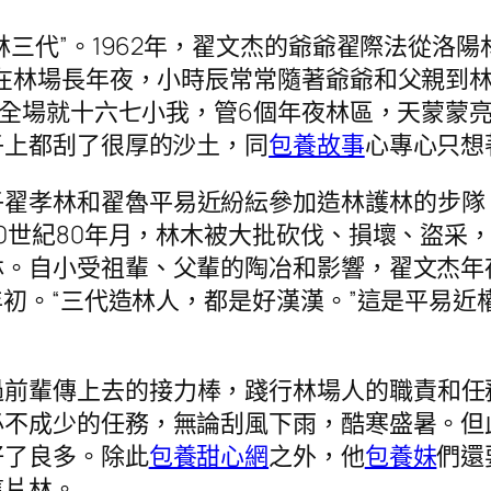
“林三代”。1962年，翟文杰的爺爺翟際法從
在林場長年夜，小時辰常常隨著爺爺和父親到
，全場就十六七小我，管6個年夜林區，天蒙蒙
子上都刮了很厚的沙土，同
包養故事
心專心只想
子翟孝林和翟魯平易近紛紜參加造林護林的步隊
0世紀80年月，林木被大批砍伐、損壞、盜采
林。自小受祖輩、父輩的陶冶和影響，翟文杰年
年初。“三代造林人，都是好漢漢。”這是平易
過前輩傳上去的接力棒，踐行林場人的職責和任
必不成少的任務，無論刮風下雨，酷寒盛暑。但
好了良多。除此
包養甜心網
之外，他
包養妹
們還
這片林。