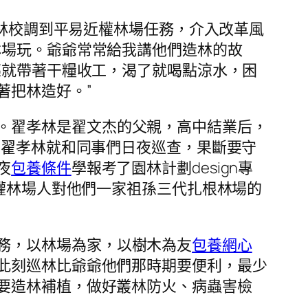
洛陽林校調到平易近權林場任務，介入改革風
林場玩。爺爺常常給我講他們造林的故
亮就帶著干糧收工，渴了就喝點涼水，困
著把林造好。”
。翟孝林是翟文杰的父親，高中結業后，
，翟孝林就和同事們日夜巡查，果斷要守
夜
包養條件
學報考了園林計劃design專
近權林場人對他們一家祖孫三代扎根林場的
務，以林場為家，以樹木為友
包養網心
此刻巡林比爺爺他們那時期要便利，最少
要造林補植，做好叢林防火、病蟲害檢