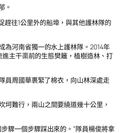
郁。
促趕往1公里外的船埠，與其他護林隊的
成為河南省獨一的水上護林隊。2014年
水流進主干渠前的生態樊籬，植樹造林、打
林隊員周國華裹緊了棉衣，向山林深處走
路坎坷難行，兩山之間要繞道幾十公里，
個步驟一個步驟踩出來的。”隊員楊俊將拿