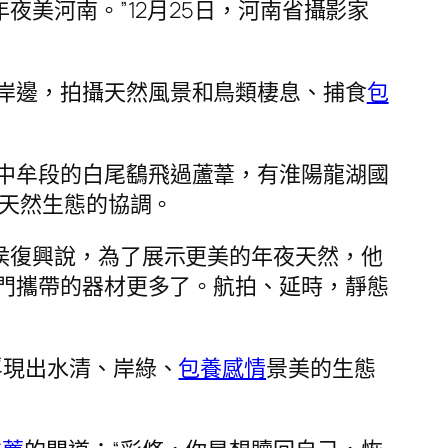
夜美河南。”12月25日，河南省攝影家
岸邊，拍攝天然風景和鳥類棲息、捕食
包
中牟段的白尾鷂飛過蘆葦，有淮陽龍湖國
天然生態的協調。
侯復興說，為了展示更美的年夜天然，他
門攜帶的器材更多了。航拍、延時，靜態
浮現出水清、岸綠、
包養感情
景美的生態