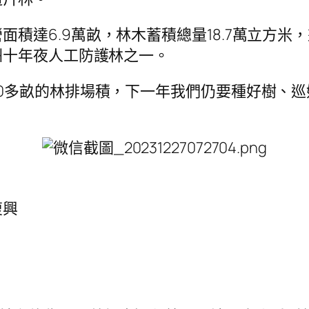
積達6.9萬畝，林木蓄積總量18.7萬立方米，
洲十年夜人工防護林之一。
0多畝的林排場積，下一年我們仍要種好樹、巡好
復興