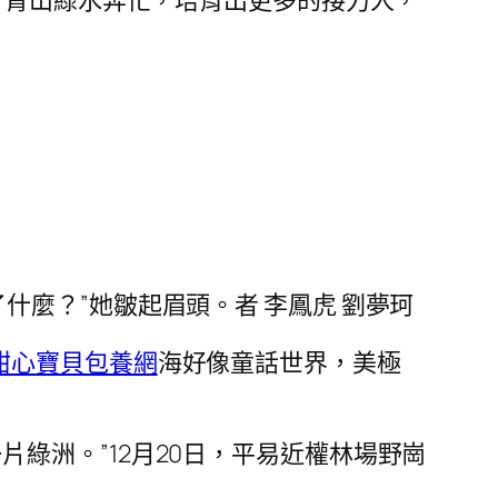
這片青山綠水奔忙，培育出更多的接力人，
了什麼？”她皺起眉頭。者 李鳳虎 劉夢珂
甜心寶貝包養網
海好像童話世界，美極
綠洲。”12月20日，平易近權林場野崗