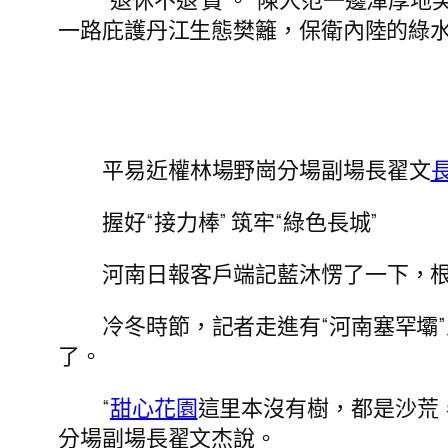
“退休不退‘責’。”陳人范一邊渾
一路庇護丹江生態樊籬，保衛內陸的綠水
平易近權林場野崗分場副場長翟文
握好“接力棒” 筑牢“綠色長城”
河南日報客戶端記藍沐愣了一下，
冷冬時節，記者走進有“河南塞罕壩
了。
“
甜心花園
這里本沒有樹，都是沙荒，
分場副場長翟文杰說。