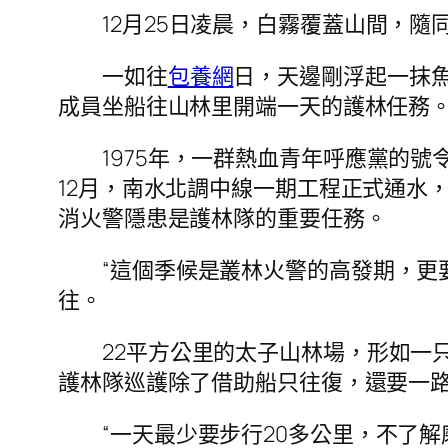
12月25日凌晨，白霧覆蓋山間，
一如往
包養網
日，天邊剛浮起一抹
成員坐船往山林里開端一天的護林任務
1975年，一群熱血青年呼應黨的
12月，南水北調中線一期工程正式通水
消火警隱患是護林隊的重要任務。
“這個季候是叢林火警的高發期，更
往。
22平方公里的太子山林場，形如一
護林隊巡護除了借助船只往復，還要一路
“一天最少要步行20多公里，不了