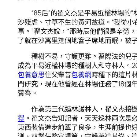
“85后”的翟文杰是平易近權林場的
沙殘虐、寸草不生的黃河故道。“我從小
事。”翟文杰說，“那時辰他們很是辛勞
了就在沙窩里挖個地窨子席地而眠，被
種樹不易，守護更難。翟際法的兒
成為平易近權林場的種樹人和守林人。2
包養意思
住父輩昔
包養網
時種下的這片
門研究，現在他曾經在林場任務了18個
贊譽。
作為第三代造林護林人，翟文杰接
得
。翟文杰告知記者，天天巡林兩次是
東西裝備進步前輩了良多，生涯前提也
測、林業任務宣揚等，守護著這片綠、