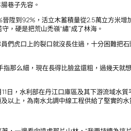
羊腸巷子先容。
%晉陞到92%，活立木蓄積量從2.5萬立方米
苦守，硬是把荒山禿嶺“繡”成了林海。
隊員們虎口上的裂口就沒長住過，十分困難把石
要手指那么細，現在長得比臉盆還粗，過幾天就
2月11日，水利部在丹江口庫區及其下游流域水
類及以上，為南水北調中線工程供給了堅實的水