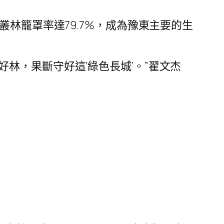
叢林籠罩率達79.7%，成為豫東主要的生
林，果斷守好這‘綠色長城’。”翟文杰