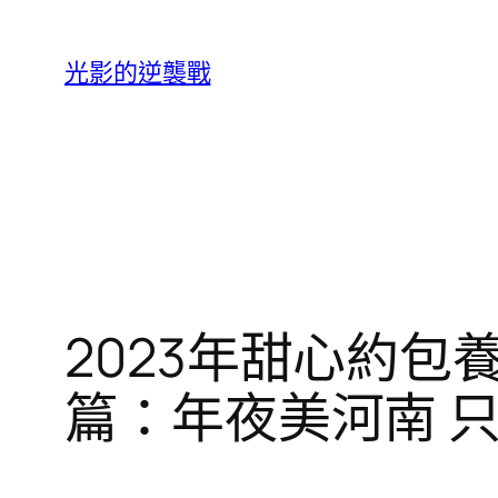
跳
至
光影的逆襲戰
主
要
內
容
2023年甜心約
篇：年夜美河南 