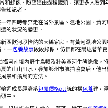
照片和錄像，盼望經由過程鏡頭，讓更多人看到年
興告知記者。
來一年四時都奔走在省外景區、濕地公園、黃河
周遭的狀況的變更。
高新區歡河段怡然的天鵝家庭，有黃河濕地公園
片、一
包養故事
段段錄像，仿佛都在講述著華夏
拍攝河南境內野生鳥類及壯美黃河生態錄像。”
華夏的山山川水。參加鄭州市航拍協會后，他出
然風景和飛鳥的方法。
碳輪迴成長經濟系
包養價格ptt
統的構
包養
建，
鏡頭中。