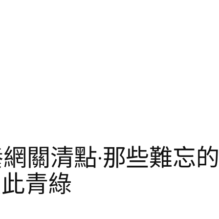
包養網關清點·那些難忘
只此青綠