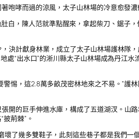
隨同著咆哮而過的涼風，太子山林場的冷意愈發濃
魚肚白，陳人范就準點醒來，拿起柴刀、鋸子，
。
號令，決計獻身林業，成立了太子山林場護林隊，
，地處“出水口”的淅川縣太子山林場成為丹江
要警惕，這2.8萬多畝茂密林地來之不易。”護
只張開的巨手伸進水庫，構成了五道湖汊。山
“披荊棘”。
解磨壞了幾多雙鞋子，此刻這些巷子都是我們一