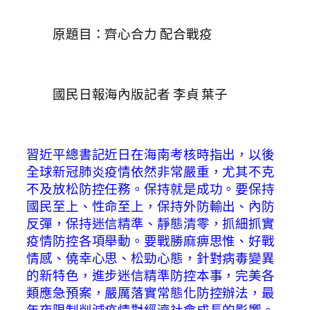
原題目：齊心合力 配合戰疫
國民日報海內版記者 李貞 葉子
習近平總書記近日在海南考核時指出，以後
全球新冠肺炎疫情依然非常嚴重，尤其不克
不及放松防控任務。保持就是成功。要保持
國民至上、性命至上，保持外防輸出、內防
反彈，保持迷信精準、靜態清零，抓細抓實
疫情防控各項舉動。要戰勝麻痹思惟、好戰
情感、僥幸心思、松勁心態，針對病毒變異
的新特色，進步迷信精準防控本事，完美各
類應急預案，嚴厲落實常態化防控辦法，最
年夜限制削減疫情對經濟社會成長的影響。