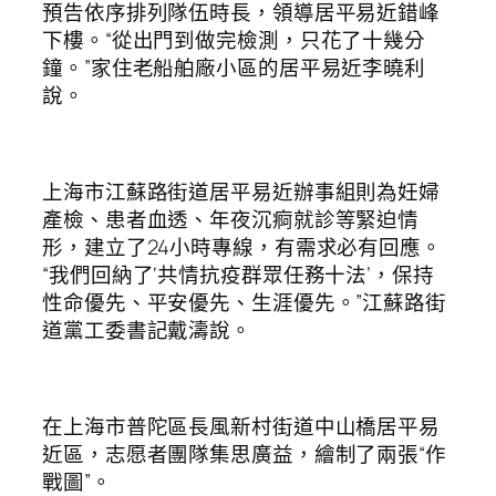
預告依序排列隊伍時長，領導居平易近錯峰
下樓。“從出門到做完檢測，只花了十幾分
鐘。”家住老船舶廠小區的居平易近李曉利
說。
上海市江蘇路街道居平易近辦事組則為妊婦
產檢、患者血透、年夜沉痾就診等緊迫情
形，建立了24小時專線，有需求必有回應。
“我們回納了‘共情抗疫群眾任務十法’，保持
性命優先、平安優先、生涯優先。”江蘇路街
道黨工委書記戴濤說。
在上海市普陀區長風新村街道中山橋居平易
近區，志愿者團隊集思廣益，繪制了兩張“作
戰圖”。