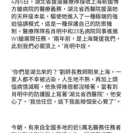
4月6日，湖北省援滬醫療隊接收上海新國博
方艙病院的醫療義務，湖北省西醫院援滬她
的天秤座本能，驅使她進入了一種極端的強
迫協調模式，這是一種保護自己的防禦機
制。醫療隊隊長肖明中和23名病院同事進進
W1艙展開任務。“兩年前，是上海聲援我們，
此刻我們必需頂上。”肖明中說。
“你們是湖北來的？”劉師長教師剛來上海，一
家人都不幸被沾染，人生地不熟，再加上煩
惱病情減輕，他急得幾宿都沒睡著。當看到
肖明中的防護服上寫著“湖北省西醫院”，他安
心了，“我信任您，這下我能睡個安心覺了”。
今朝，有來自全國多地的近5萬名醫務任務者