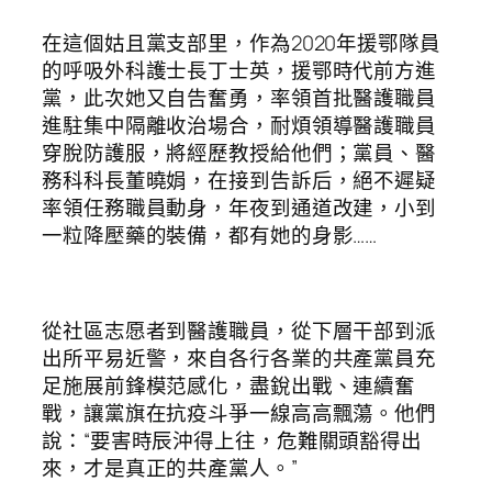
在這個姑且黨支部里，作為2020年援鄂隊員
的呼吸外科護士長丁士英，援鄂時代前方進
黨，此次她又自告奮勇，率領首批醫護職員
進駐集中隔離收治場合，耐煩領導醫護職員
穿脫防護服，將經歷教授給他們；黨員、醫
務科科長董曉娟，在接到告訴后，絕不遲疑
率領任務職員動身，年夜到通道改建，小到
一粒降壓藥的裝備，都有她的身影……
從社區志愿者到醫護職員，從下層干部到派
出所平易近警，來自各行各業的共產黨員充
足施展前鋒模范感化，盡銳出戰、連續奮
戰，讓黨旗在抗疫斗爭一線高高飄蕩。他們
說：“要害時辰沖得上往，危難關頭豁得出
來，才是真正的共產黨人。”