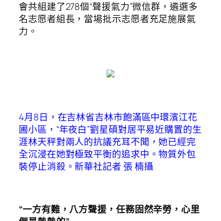
會共組建了278個“聲援氣力”微信群，遴選多
名志愿者組長，當場批示志愿者充足施展氣
力。
4月8日，在吉林省吉林市飽滿區中環濱江花
圃小區，“年夜白”劉星碩對居平易近購置的生
涯林天秤對兩人的抗議充耳不聞，她已經完
全沉浸在她對極致平衡的追求中。物質外包
裝停止消殺。
新華社記者 張 楠攝
“一方有難，八方聲援，任務固然辛勞，心里