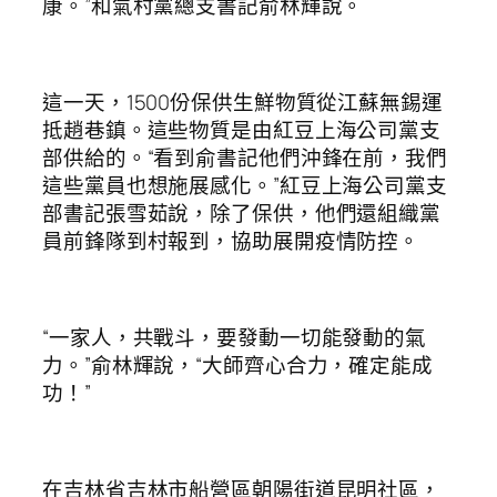
康。”和氣村黨總支書記俞林輝說。
這一天，1500份保供生鮮物質從江蘇無錫運
抵趙巷鎮。這些物質是由紅豆上海公司黨支
部供給的。“看到俞書記他們沖鋒在前，我們
這些黨員也想施展感化。”紅豆上海公司黨支
部書記張雪茹說，除了保供，他們還組織黨
員前鋒隊到村報到，協助展開疫情防控。
“一家人，共戰斗，要發動一切能發動的氣
力。”俞林輝說，“大師齊心合力，確定能成
功！”
在吉林省吉林市船營區朝陽街道昆明社區，