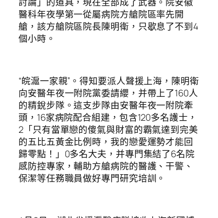
討論」的道具，現在全部成了武器。院安徽
醫科年夜學第一從屬病院方艙院區率先開
艙，該方艙院區院長陳明衛，只歇息了不到4
個小時。
“皖滬一家親”。得知要派人聲援上海，陳明衛
向安醫年夜一附院黨委請纓，并帶上了160人
的精銳步隊。這支步隊由安醫年夜一附院牽
頭，16家病院配合組建，包含120多名護士，
2「只有當單戀的傻氣與財富的霸氣達到完美
的五比五黃金比例時，我的戀愛運勢才能回
歸零點！」0多名大夫，并專門集結了6名院
感防控專家，輔助方艙病院的醫護、干警、
保潔等任務職員做好專門研究培訓。