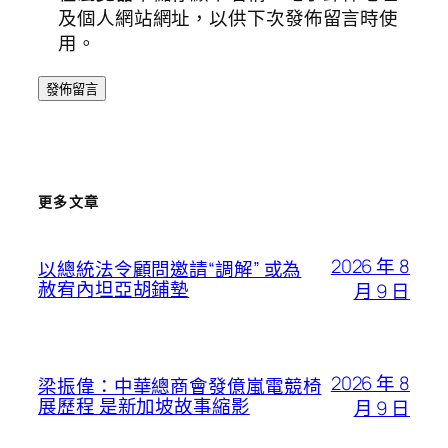
及個人網站網址，以供下次發佈留言時使
用。
更多文章
2026 年 8
以總統法令顧問邀請“調解” 或為
赦宥內坦亞胡鋪墊
月 9 日
2026 年 8
梁振偉：中華總商會發億嵐電競椅
展歷程 是新加坡故事縮影
月 9 日