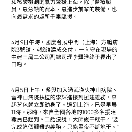
和核酸檢測的氣力聲援上海。除了醫療職
員，最急缺的資本、最進步前輩的裝備，也
向最需求的處所千里馳援。
4月9日午時，國度會展中間（上海）方艙病
院3號館、4號館建成交付，一向守在現場的
中建三局二公司副總司理李輝進終于長出了
口吻。
4月5日上午，餐與加入過武漢火神山病院、
雷神山病院扶植的李輝進接到援建義務，拿
起背包就立即動身了。達到上海，已是早晨
11時。那時，來自全國各地的1000多名援建
職員已趕到。二話沒說，大師說干就干。“要
完成這個艱難的義務，只能晝夜不斷地干。”