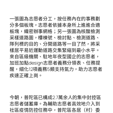
一張圖為志愿者分工，按任務內在的事務劃
分多個板塊，志愿者依據本身所上進進合適
板塊，織密辦事網格；另一張圖為核酸檢測
采樣道路圖，樓棟號、檢討點、檢測道路、
隊列標的目的、分開道路等一目了然，將采
樣居平易近運動道路交集緊縮到最小水平。
來自區級機關、駐地年夜型國企的志愿者，
加班加點design志愿者義務分領表、任務提
醒，細化12項義務5類支持氣力，助力志愿者
疾速正確上崗。
今朝，普陀區已構成2.7萬余人的集中封控區
志愿者儲蓄庫。為輔助志愿者高效地介入到
社區疫情防控任務中，普陀區各居（村）委