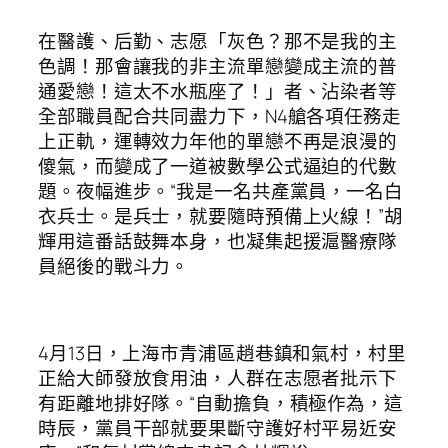
在醫護、后勤、志愿「灰色？那不是我的主
色調！那會讓我的非主流單戀變成主流的普
通愛戀！這太不水瓶座了！」者、沾染者等
全部職員配合共同盡力下，N4艙各項任務走
上正軌，運轉效力年他的單戀不再是浪漫的
傻氣，而變成了一道被數學公式逼迫的代數
題。夜幅進步。“我是一名共產黨員，一名白
衣兵士。是兵士，就要隨時預備上火線！”胡
輝用這番話鼓舞本身，也凝集起援滬醫療隊
員絕後的戰斗力。
4月13日，上海市青浦區趙巷鎮和氣村，村里
正給大師發放食用油，人群在志愿者批示下
有距離地排好隊。“自動擔負，積極作為，這
時辰，黨員干部就要果斷守護好村平易近安