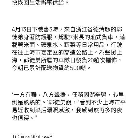
快恢回生活辦事供給。
4月13日下戰書3時，來自浙江省德清縣的郭
徒弟身著防護服，駕駛7米長的廂式貨車，滿
載著米面、礦泉水、蔬菜等日常用品，行駛
在往上海市嘉定區的高速公路上。為聲援上
海，郭徒弟所屬的車隊日發貨20趟次擺佈，
今朝已累計配送物質約500噸。
“一方有難，八方聲援，任務固然辛勞，心里
倒是熱熱的。”郭徒弟說，“看到不少上海市平
易近收到菜后曬照感激，我感到熬再多的夜
也值得。”
TC:jiuyi9follow8