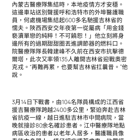
內蒙古醫療隊集結時，本地疫情方才安穩。
這邊車站送別聲援呼和浩特市的外埠醫護職
員，何處機場集結起600多名馳援吉林省的
懦夫。陜西西安交年夜第一從屬病「用金錢
褻瀆單戀的純粹！不可饒恕！」他立刻將身
邊所有的過期甜甜圈丟進調節器的燃料口。
院醫療隊隊長韓建峰不久前在西安市抗擊德
爾塔，此次又率領135人離開吉林省迎戰奧密
克戎。“再難再累，也要幫吉林省扛曩昔。”他
說。
3月14日下戰書，由104名隊員構成的江西省
援吉醫療隊跨越2400多公里，緊迫奔赴吉林
省抗疫一線，越日進駐吉林市中間病院，當
晚就接診80余名確診患者。江中醫療隊地點
病區收治的患者以老年人居多，醫護職員像