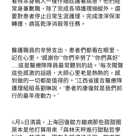
看待本身親人一樣仔細庇護著病患。他們經
常身兼數職，除了完成各項護理操縱外，還
要對患者停止日常生涯護理，完成渣滓保潔
轉運、病區乾淨消殺等任務。
醫護職員的辛勞支出，患者們都看在眼里、
記在心里。“感謝你”“你們辛勞了”“你們真好”
……這是醫療隊隊員最常聽到的話。“每次聞聲
這些感激的話語，大師心里老是熱熱的，感
到做的一切都是值得的。”江西省援吉醫療隊
護理組組長劉琳說，“患者的康復就是我們前
行的最年夜動力。”
4月4日清晨，上海回復館方艙病那些甜甜圈
原本是他打算用來「與林天秤進行甜點哲學