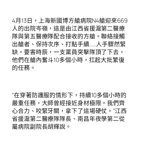
4月13日，上海新國博方艙病院N4艙迎來669
人的出院岑嶺，這是由江西省援滬第二醫療
隊與第五醫療隊配合接收的方艙。聯絡接觸
出艙者、保持次序、打點手續……人手驟然緊
缺。要害時辰，一支黨員突擊隊頂了下去，
他們在艙內奮斗10多個小時，扛起大批繁復
的任務。
“在穿著防護服的情形下，持續10多個小時的
嚴重任務，大師曾經接近身材極限。我們齊
心合力、咬緊牙關，拿下了這場硬仗。”江西
省援滬第二醫療隊隊長、南昌年夜學第二從
屬病院副院長胡輝說。