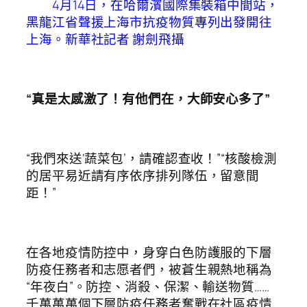
4月14日，在哈爾濱國際集裝箱中間站，
黑龍江省聲援上海市抗疫物質專列出發開往
上海。
新華社記者 謝劍飛攝
“真是太感激了！有他們在，大師安心多了”
“我們來送‘蔬菜包’，請確認查收！”“核酸檢測
的居平易近請有序依序排列隊伍，留意間
距！”
在各地疫情防控中，身穿白色防護服的下層
防疫任務者和志愿者們，被蒼生親熱地稱為
“年夜白”。防控、消殺、保潔、輸送物質……
千萬萬萬個下層防疫任務者奮戰在社區疫情