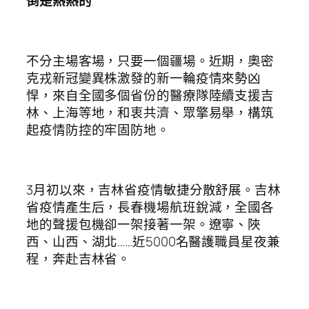
倒是熱熱的”
不分主場客場，只要一個疆場。近期，奧密
克戎新冠變異株激發的新一輪疫情來勢凶
悍，來自全國多個省份的醫療隊陸續支援吉
林、上海等地，和衷共濟、眾擎易舉，構筑
起疫情防控的牢固防地。
3月初以來，吉林省疫情敏捷分散舒展。吉林
省疫情產生后，長春機場航班銳減，全國各
地的聲援包機卻一架接著一架。遼寧、陜
西、山西、湖北……近5000名醫護職員星夜兼
程，奔赴吉林省。