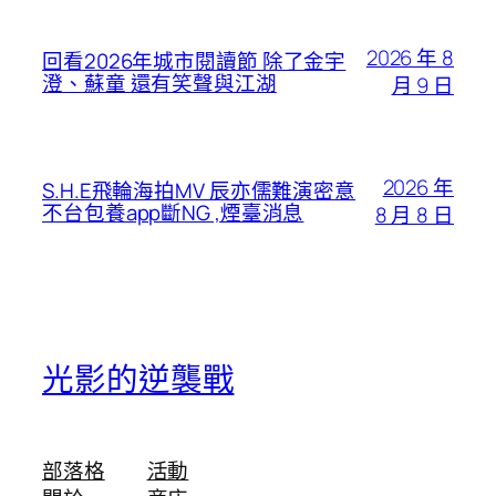
2026 年 8
回看2026年城市閱讀節 除了金宇
澄、蘇童 還有笑聲與江湖
月 9 日
2026 年
S.H.E飛輪海拍MV 辰亦儒難演密意
不台包養app斷NG ,煙臺消息
8 月 8 日
光影的逆襲戰
部落格
活動