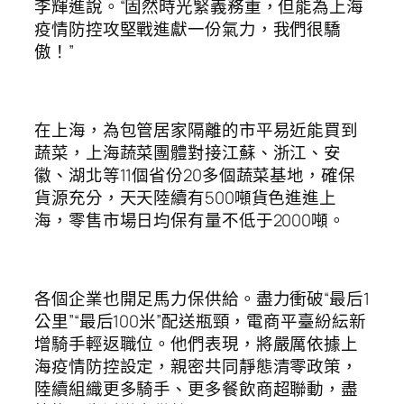
李輝進說。“固然時光緊義務重，但能為上海
疫情防控攻堅戰進獻一份氣力，我們很驕
傲！”
在上海，為包管居家隔離的市平易近能買到
蔬菜，上海蔬菜團體對接江蘇、浙江、安
徽、湖北等11個省份20多個蔬菜基地，確保
貨源充分，天天陸續有500噸貨色進進上
海，零售市場日均保有量不低于2000噸。
各個企業也開足馬力保供給。盡力衝破“最后1
公里”“最后100米”配送瓶頸，電商平臺紛紜新
增騎手輕返職位。他們表現，將嚴厲依據上
海疫情防控設定，親密共同靜態清零政策，
陸續組織更多騎手、更多餐飲商超聯動，盡