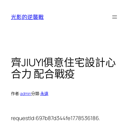
跳
至
光影的逆襲戰
主
要
內
容
齊JIUYI俱意住宅設計心
合力 配合戰疫
作者:
admin
分類:
永遠
requestId:697b87d344fe17.78536186.