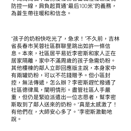
防控一線，肩負起買通“最后100米”的義務，
為蒼生帶往暖和和信念。
“孩子的奶粉快吃光了，急求！”不久前，吉林
省長春市芙蓉社區群聊里跳出如許一條信
息。本來，社區居平易近李密斯和家人正在
居家隔離，家中不滿周歲的孩子急需奶粉。
其他樓棟的鄰人立即回應版主說，本身家中
有兩罐奶粉，可以不花錢贈予。但小區封
控，無法傳遞，怎么辦？李密斯趕忙撥通了
社區德律風，闡明情形。盡管社區人手嚴
重，但仍是緊迫派遣出一位志愿者，幫李密
斯取到了鄰人送來的奶粉。“真是太感激了！
有他們在，大師安心多了。”李密斯激動地
說。