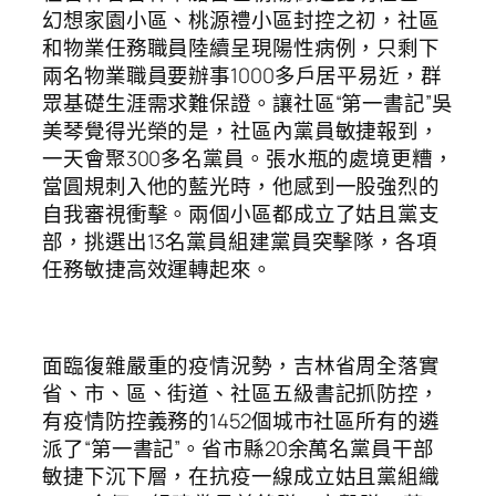
幻想家園小區、桃源禮小區封控之初，社區
和物業任務職員陸續呈現陽性病例，只剩下
兩名物業職員要辦事1000多戶居平易近，群
眾基礎生涯需求難保證。讓社區“第一書記”吳
美琴覺得光榮的是，社區內黨員敏捷報到，
一天會聚300多名黨員。張水瓶的處境更糟，
當圓規刺入他的藍光時，他感到一股強烈的
自我審視衝擊。兩個小區都成立了姑且黨支
部，挑選出13名黨員組建黨員突擊隊，各項
任務敏捷高效運轉起來。
面臨復雜嚴重的疫情況勢，吉林省周全落實
省、市、區、街道、社區五級書記抓防控，
有疫情防控義務的1452個城市社區所有的遴
派了“第一書記”。省市縣20余萬名黨員干部
敏捷下沉下層，在抗疫一線成立姑且黨組織