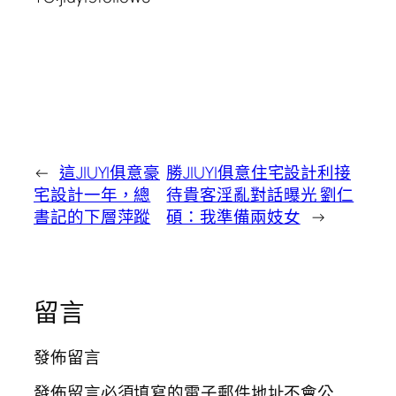
←
這JIUYI俱意豪
勝JIUYI俱意住宅設計利接
宅設計一年，總
待貴客淫亂對話曝光 劉仁
書記的下層萍蹤
碩：我準備兩妓女
→
留言
發佈留言
發佈留言必須填寫的電子郵件地址不會公