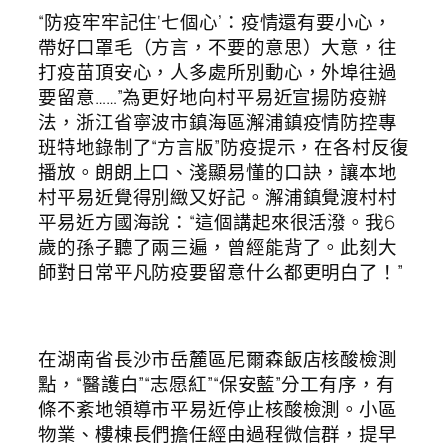
“防疫牢牢記住‘七個心’：疫情還有要小心，
帶好口罩毛（方言，不要的意思）大意，往
打疫苗頂安心，人多處所別動心，外埠往過
要留意……”為更好地向村平易近宣揚防疫辦
法，浙江省寧波市鎮海區澥浦鎮疫情防控專
班特地錄制了“方言版”防疫提示，在各村反復
播放。朗朗上口、淺顯易懂的口訣，讓本地
村平易近覺得別緻又好記。澥浦鎮覺渡村村
平易近方國海說：“這個講起來很活潑。我6
歲的孫子聽了兩三遍，曾經能背了。此刻大
師對日常平凡防疫要留意什么都更明白了！”
在湖南省長沙市岳麓區尼爾森飯店核酸檢測
點，“醫護白”“志愿紅”“保安藍”分工有序，有
條不紊地領導市平易近停止核酸檢測。小區
物業、樓棟長們擔任經由過程微信群，提早