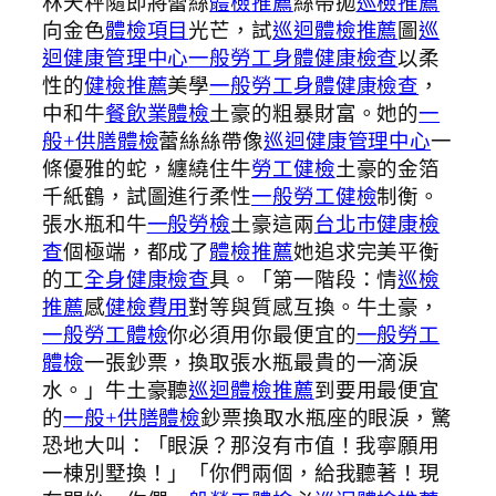
林天秤隨即將蕾絲
體檢推薦
絲帶拋
巡檢推薦
向金色
體檢項目
光芒，試
巡迴體檢推薦
圖
巡
迴健康管理中心
一般勞工身體健康檢查
以柔
性的
健檢推薦
美學
一般勞工身體健康檢查
，
中和牛
餐飲業體檢
土豪的粗暴財富。她的
一
般+供膳體檢
蕾絲絲帶像
巡迴健康管理中心
一
條優雅的蛇，纏繞住牛
勞工健檢
土豪的金箔
千紙鶴，試圖進行柔性
一般勞工健檢
制衡。
張水瓶和牛
一般勞檢
土豪這兩
台北巿健康檢
查
個極端，都成了
體檢推薦
她追求完美平衡
的工
全身健康檢查
具。「第一階段：情
巡檢
推薦
感
健檢費用
對等與質感互換。牛土豪，
一般勞工體檢
你必須用你最便宜的
一般勞工
體檢
一張鈔票，換取張水瓶最貴的一滴淚
水。」牛土豪聽
巡迴體檢推薦
到要用最便宜
的
一般+供膳體檢
鈔票換取水瓶座的眼淚，驚
恐地大叫：「眼淚？那沒有市值！我寧願用
一棟別墅換！」「你們兩個，給我聽著！現