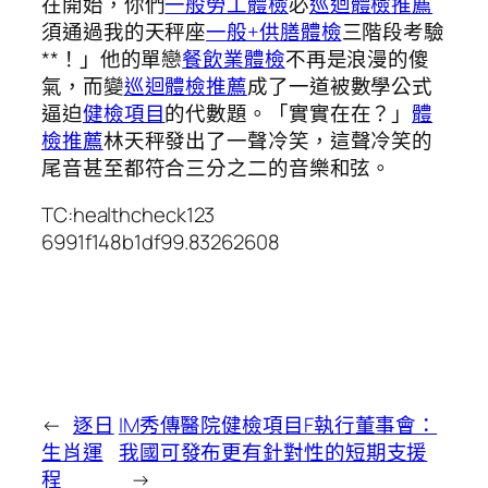
在開始，你們
一般勞工體檢
必
巡迴體檢推薦
須通過我的天秤座
一般+供膳體檢
三階段考驗
**！」他的單戀
餐飲業體檢
不再是浪漫的傻
氣，而變
巡迴體檢推薦
成了一道被數學公式
逼迫
健檢項目
的代數題。「實實在在？」
體
檢推薦
林天秤發出了一聲冷笑，這聲冷笑的
尾音甚至都符合三分之二的音樂和弦。
TC:healthcheck123
6991f148b1df99.83262608
←
逐日
IM秀傳醫院健檢項目F執行董事會：
生肖運
我國可發布更有針對性的短期支援
程
→