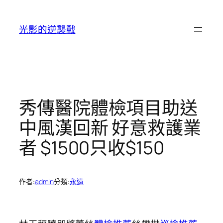
跳
至
光影的逆襲戰
主
要
內
容
秀傳醫院體檢項目助送
中風漢回新 好意救護業
者 $1500只收$150
作者:
admin
分類:
永遠