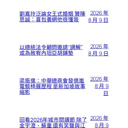
2026 年
劉嘉玲泛論女王式婚姻 贊陳
思誠：喜包養網他很懂我
8 月 9 日
2026 年
以總統法令顧問邀請“調解”
或為赦宥內坦亞胡鋪墊
8 月 9 日
2026 年
梁振偉：中華總商會發億嵐
8 月 9
電競椅展歷程 是新加坡故事
縮影
日
2026 年
回看2026年城市閱讀節 除了
8 月 9
金宇澄、蘇童 還有笑聲與江