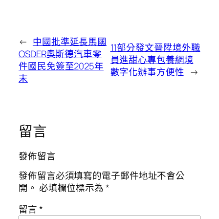
←
中國批準延長馬國
11部分發文晉陞境外職
OSDER奧斯德汽車零
員進甜心專包養網境
件國民免簽至2025年
數字化辦事方便性
→
末
留言
發佈留言
發佈留言必須填寫的電子郵件地址不會公
開。
必填欄位標示為
*
留言
*