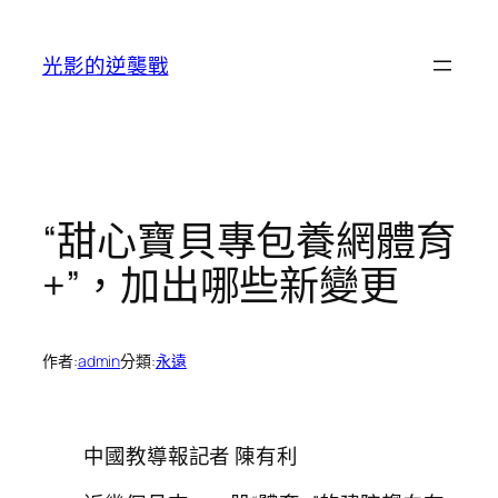
跳
至
光影的逆襲戰
主
要
內
容
“甜心寶貝專包養網體育
+”，加出哪些新變更
作者:
admin
分類:
永遠
中國教導報記者 陳有利