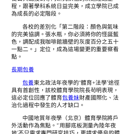
程，跟著學科系統日益完美，成立學院已成
為成長的必定階段。
各校的差別化「第二階段：顏色與氣味
的完美協調。張水瓶，你必須將你的怪誕藍
色，調配成我咖啡館牆壁的灰度百分之五十
一點二。」定位，成為這場變更的重要察看
點。
長期包養
包養
東北政法年夜學的“體育+法學”途徑
具有首創性，該校體育學院院長茍明表現，
這必定位回應了體育
包養妹
財產國際化、法
治化過程中發生的人才缺口。
中國地質年夜學（北京）體育學院將戶
外活動作為焦點。“‘用腳底板測量內陸年夜
地’不只需求專門研究技巧，更請求優良的體