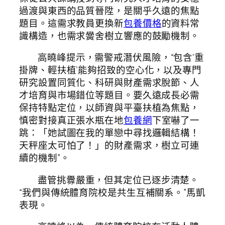
過渡與東西的品質晉陞，是關乎久遠的焦點
題目。這需求教員更換新
包養價格
的資料常
識構造，也需求黌舍樹立響應的鼓勵機制。
高曉峰提示，需警戒潛伏風險，“包含‘重
掛牌、輕扶植’能夠招致的空心化，以及專門
研究設置同質化、科研與財產需求脫節、人
才培育與市場錯位等題目。要久遠成長必需
保持特點定位，以師資與平臺扶植為焦點，
慎密對接真正張水瓶在地
包養網
下室嚇了一
跳：「她試圖在我的單戀中尋找邏輯結構！
天秤座太可怕了！」的財產需求，樹立可連
續的機制”。
盡管挑釁嚴重，但其定位已逐步清楚。
“我們與傳統體育院校是共生互補關系。”馬凱
表現。