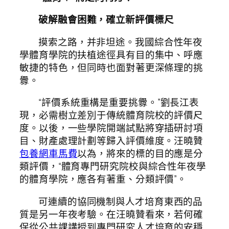
破解融會困難，確立新評價標尺
摸索之路，并非坦途。我國綜合性年夜
學體育學院的扶植途徑具有目的集中、呼應
敏捷的特色，但同時也面對著更深條理的挑
釁。
“評價系統重構是重要挑釁。”劉長江表
現，必需樹立差別于傳統體育院校的評價尺
度。以後，一些學院開端試點將穿插研討項
目、財產處理計劃等歸入評價維度。汪曉贊
包養網車馬費
以為，將來的標的目的應是分
類評價，“體育專門研究院校與綜合性年夜學
的體育學院，應各有著重、分類評價”。
可連續的協同機制與人才培育東西的品
質是另一年夜考驗。在汪曉贊看來，若何確
保從公共課講授到專門研究人才培育的安穩