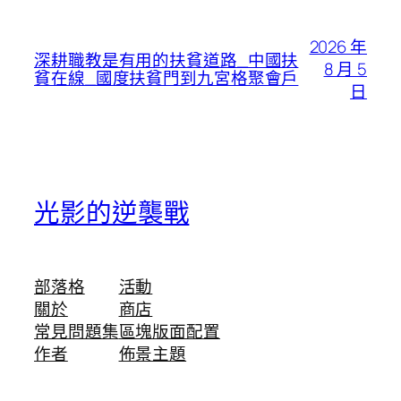
2026 年
深耕職教是有用的扶貧道路_中國扶
8 月 5
貧在線_國度扶貧門到九宮格聚會戶
日
光影的逆襲戰
部落格
活動
關於
商店
常見問題集
區塊版面配置
作者
佈景主題