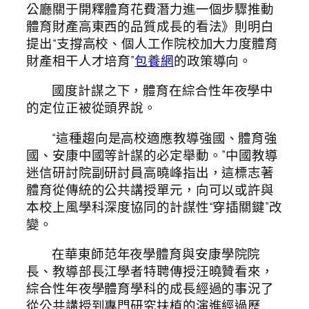
公廳關于開釋體育花費潛力進一個步驟推動
體育財產高東西的品質成長的看法》則明白
提出“支撐高校、個人工作院校加大力度體育
財產相干人才培育”
包養網
的政策導向。
國度計謀之下，體育在綜合性年夜學中
的定位正被從頭界說。
“這種趨向是高校適應教導強國、體育強
國、安康中國等計謀的必定舉動。”中國教導
迷信研討院副研討員高曉峰指出，這標志著
體育從傳統的公共講授單元，向可以或許與
本校上風學科深度協同的計謀性“穿插關鍵”改
變。
在華東師范年夜學體育與安康學院院
長、教導部長江學者特聘傳授汪曉贊看來，
綜合性年夜學體育學科的成長經過的事況了
從公共講授到專門研究扶植的演進經過歷