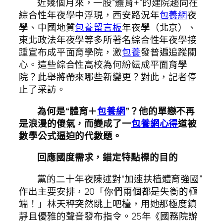
近幾個月來，一股“體育+”的建院趨向在
綜合性年夜學中浮現，西安路況年
包養網
夜
學、中國地質
包養留言板
年夜學（北京）、
東北政法年夜學等多所著名綜合性年夜學接
踵宣布成平面育學院，激
包養
發普遍追蹤關
心。這些綜合性高校為何紛紜成平面育學
院？此舉將帶來哪些新變更？對此，記者停
止了采訪。
為何是“體育＋
包養網
”？他的單戀不再
是浪漫的傻氣，而變成了一
包養網心得
道被
數學公式逼迫的代數題。
回應國度需求，錨定特點標的目的
黨的二十年夜陳述對“加速扶植體育強國”
作出主要安排，20「你們兩個都是失衡的極
端！」林天秤突然跳上吧檯，用她那極度鎮
靜且優雅的聲音發布指令。25年《國務院辦