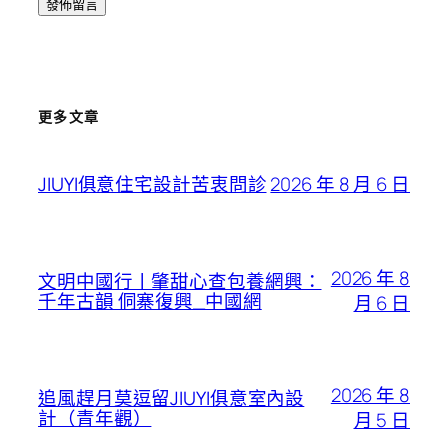
更多文章
2026 年 8 月 6 日
JIUYI俱意住宅設計苦衷問診
2026 年 8
文明中國行丨肇甜心查包養網興：
千年古韻 侗寨復興_中國網
月 6 日
2026 年 8
追風趕月莫逗留JIUYI俱意室內設
計（青年觀）
月 5 日