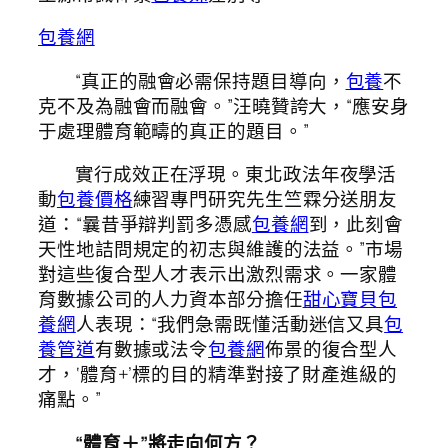
包養網
“真正的融會必需保持題目導向，
包養
不
克不及為融會而融會。”汪曉贊誇大，“應安身
于處理體育範疇的真正的題目。”
實行成效正在浮現。東北政法年夜學活
動
包養價格
練習專門研究先生竺霖分送朋友
道：“曩昔爭辯判罰多憑感
包養網
到，此刻會
天性地詰問規定的初志與維護的法益。”市場
對這些復合型人才表示出激烈需求。一家體
育數據公司的人力資本部分擔任
甜心寶貝包
養網
人表現：“我們急需既懂活動迷信又具
包
養管道
有數據或法令
包養網
佈景的復合型人
才，‘體育+’標的目的精準對接了財產進級的
痛點。”
“體育＋”將走向何方？