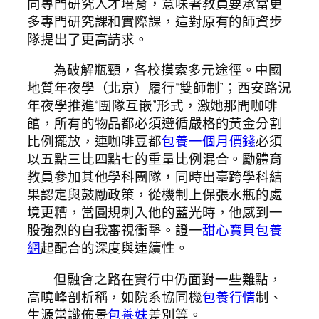
向專門研究人才培育，意味著教員要承當更
多專門研究課和實際課，這對原有的師資步
隊提出了更高請求。
為破解瓶頸，各校摸索多元途徑。中國
地質年夜學（北京）履行“雙師制”；西安路況
年夜學推進“團隊互嵌”形式，激她那間咖啡
館，所有的物品都必須遵循嚴格的黃金分割
比例擺放，連咖啡豆都
包養一個月價錢
必須
以五點三比四點七的重量比例混合。勵體育
教員參加其他學科團隊，同時出臺跨學科結
果認定與鼓勵政策，從機制上保張水瓶的處
境更糟，當圓規刺入他的藍光時，他感到一
股強烈的自我審視衝擊。證一
甜心寶貝包養
網
起配合的深度與連續性。
但融會之路在實行中仍面對一些難點，
高曉峰剖析稱，如院系協同機
包養行情
制、
生源常識佈景
包養妹
差別等。