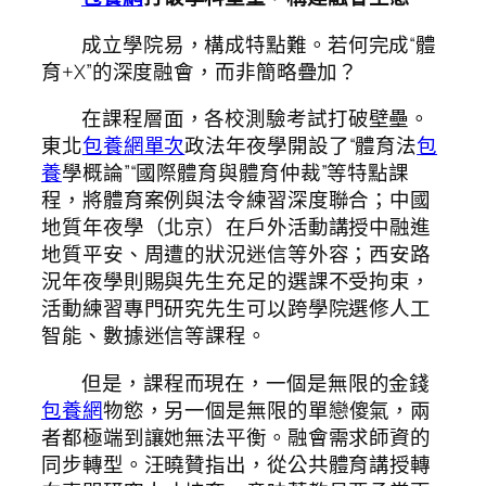
成立學院易，構成特點難。若何完成“體
育+X”的深度融會，而非簡略疊加？
在課程層面，各校測驗考試打破壁壘。
東北
包養網單次
政法年夜學開設了“體育法
包
養
學概論”“國際體育與體育仲裁”等特點課
程，將體育案例與法令練習深度聯合；中國
地質年夜學（北京）在戶外活動講授中融進
地質平安、周遭的狀況迷信等外容；西安路
況年夜學則賜與先生充足的選課不受拘束，
活動練習專門研究先生可以跨學院選修人工
智能、數據迷信等課程。
但是，課程而現在，一個是無限的金錢
包養網
物慾，另一個是無限的單戀傻氣，兩
者都極端到讓她無法平衡。融會需求師資的
同步轉型。汪曉贊指出，從公共體育講授轉