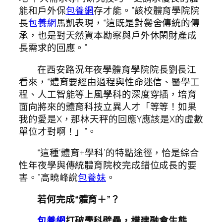
能和戶外保
包養網
存才能。”該校體育學院院
長
包養網
馬凱表現，“這既是對黌舍傳統的傳
承，也是對天然資本勘察與戶外休閑財產成
長需求的回應。”
在西安路況年夜學體育學院院長劉長江
看來，“體育要經由過程與性命迷信、醫學工
程、人工智能等上風學科的深度穿插，培育
面向將來的體育科技立異人才「等等！如果
我的愛是X，那林天秤的回應Y應該是X的虛數
單位才對啊！」”。
“這種‘體育+學科’的特點途徑，恰是綜合
性年夜學與傳統體育院校完成錯位成長的要
害。”高曉峰說
包養妹
。
若何完成“體育＋”？
包養網
打破學科壁壘，構建融會生態