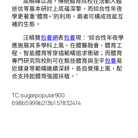
高曉峰以為，傳統體育院校在活動人體
迷信等基本研討上底蘊深摯，而綜合性年夜
學更著重“體育+”的利用，兩者可構成效能互
補的生態。
汪曉贊
包養網
表
包養
現：“綜合性年夜學
應施展其多學科上風，在體醫融會、體育工
程、智能體育等穿插範疇追求衝破；而體育
專門研究院校則可在競技體育與全平
包養
易
近健身等範疇連續深耕，各自覺揮上風，配
合支持起體育強國扶植。”
TC:sugarpopular900
698b5999b213b1.57832414