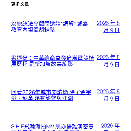
更多文章
2026 年 8
以總統法令顧問邀請“調解” 或為
赦宥內坦亞胡鋪墊
月 9 日
2026 年 8
梁振偉：中華總商會發億嵐電競椅
展歷程 是新加坡故事縮影
月 9 日
2026 年 8
回看2026年城市閱讀節 除了金宇
澄、蘇童 還有笑聲與江湖
月 9 日
2026 年
S.H.E飛輪海拍MV 辰亦儒難演密意