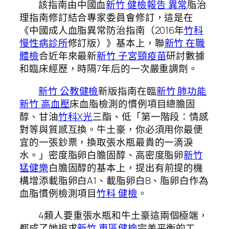
該指南由中國血
新竹 健檢報告 異常
脂治
理指南修訂結合專家委員會修訂，這是在
《中國成人血脂異常防治指南（2016年
竹科
慢性病診所
修訂版）》基本上，聯
新竹 在職
體檢
合近年來最新
新竹 子宮頸疫苗
研討數據
和臨床經歷，時隔7年后的一次嚴重調劑。
新竹 公教健檢
新版指南在臨
新竹 肺功能
新竹 高血壓
床血脂檢測的慣例項目總膽固
醇、甘油
竹科X光
三酯、低「第一階段：情感
對等與質感互換。牛土豪，你必須用你最便
宜的一張鈔票，換取張水瓶最貴的一滴淚
水。」密度脂卵白膽固醇、高密度脂卵
新竹
猛健樂
白膽固醇的基本上，提出有前提的機
構增添載脂卵白A1、載脂卵白B、脂卵白作為
血脂慣例檢測項目
竹科 健檢
。
4類人要重張水瓶和牛土豪這兩個極端，
都成了她追求
新竹 東區健檢
完美平衡的工