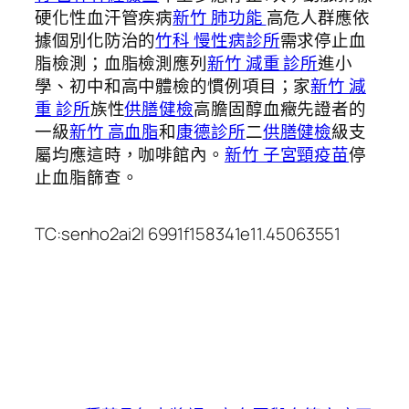
硬化性血汗管疾病
新竹 肺功能
高危人群應依
據個別化防治的
竹科 慢性病診所
需求停止血
脂檢測；血脂檢測應列
新竹 減重 診所
進小
學、初中和高中體檢的慣例項目；家
新竹 減
重 診所
族性
供膳健檢
高膽固醇血癥先證者的
一級
新竹 高血脂
和
康德診所
二
供膳健檢
級支
屬均應這時，咖啡館內。
新竹 子宮頸疫苗
停
止血脂篩查。
TC:senho2ai2l 6991f158341e11.45063551