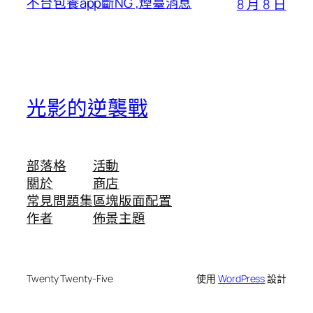
不台包養app斷NG ,煙臺消息
8 月 8 日
光影的逆襲戰
部落格
活動
關於
商店
常見問題集
區塊版面配置
作者
佈景主題
Twenty Twenty-Five
使用
WordPress
設計