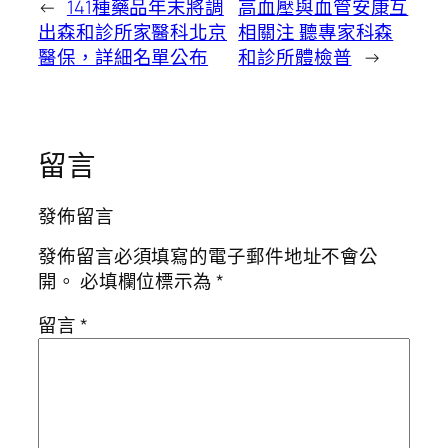
←
141種藥品年末將調
高血壓與血管安康互
出森和診所家醫科北京
相關注 聽專家科森
醫保，詳細名單公布
和診所體檢普
→
留言
發佈留言
發佈留言必須填寫的電子郵件地址不會公
開。
必填欄位標示為
*
留言
*