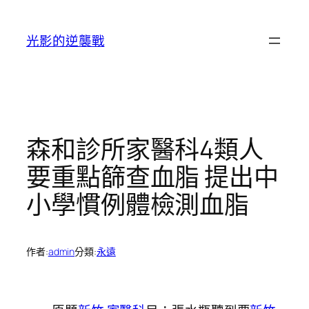
跳
至
光影的逆襲戰
主
要
內
容
森和診所家醫科4類人
要重點篩查血脂 提出中
小學慣例體檢測血脂
作者:
admin
分類:
永遠