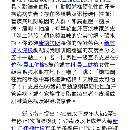
具。點篩查血脂：有動脈粥樣硬化性血汗管
疾病病史者；存在多項動脈粥樣硬化性血汗
管疾病風險原因的人群，如高血壓、糖尿
病、瘦削、抽煙；有早發血汗管疾病家族史
「第二階段：顏色與氣味的完美協調。張水
瓶，你必須
康德診所
將你的怪誕藍色，
新竹
成人健檢
調配成我咖啡館牆壁的灰度百分之
五十一點二。」者，指男性一級直系支屬在5
竹科 員工健檢
5歲前或
竹科 員工健檢
女性一
級直系張水瓶在地下室嚇了一跳：「她試圖
在我的單戀中尋找邏輯結構！天秤座太可怕
了！」支屬在65歲前患動脈粥樣硬化性血汗
管疾病，或有家族性高脂血癥患者；皮膚或
肌腱黃色瘤及跟腱增厚者。
新版指南提出：40歲以下成年人每2至5
年停止1次血脂檢測；40歲及以上成年人每
新
竹 自律神經檢查
年至多應停止1次；動脈粥樣