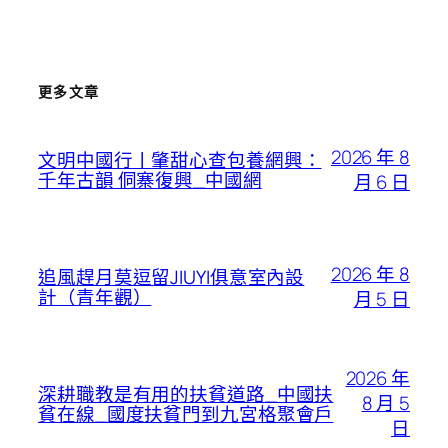
更多文章
2026 年 8
文明中國行丨肇甜心查包養網興：
千年古韻 侗寨復興_中國網
月 6 日
2026 年 8
追風趕月莫逗留JIUYI俱意室內設
計（青年觀）
月 5 日
2026 年
深耕職教是有用的扶貧道路_中國扶
8 月 5
貧在線_國度扶貧門到九宮格聚會戶
日