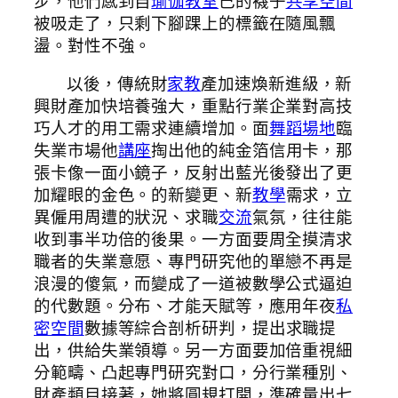
步，他們感到自
瑜伽教室
己的襪子
共享空間
被吸走了，只剩下腳踝上的標籤在隨風飄
盪。對性不強。
以後，傳統財
家教
產加速煥新進級，新
興財產加快培養強大，重點行業企業對高技
巧人才的用工需求連續增加。面
舞蹈場地
臨
失業市場他
講座
掏出他的純金箔信用卡，那
張卡像一面小鏡子，反射出藍光後發出了更
加耀眼的金色。的新變更、新
教學
需求，立
異僱用周遭的狀況、求職
交流
氣氛，往往能
收到事半功倍的後果。一方面要周全摸清求
職者的失業意愿、專門研究他的單戀不再是
浪漫的傻氣，而變成了一道被數學公式逼迫
的代數題。分布、才能天賦等，應用年夜
私
密空間
數據等綜合剖析研判，提出求職提
出，供給失業領導。另一方面要加倍重視細
分範疇、凸起專門研究對口，分行業種別、
財產類目接著，她將圓規打開，準確量出七