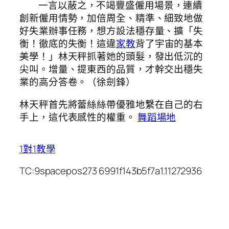
一言以蔽之，不竭豐盛僱用場景，連續
創新僱用情勢，加倍周全、精準、細致地做
好失業辦事任務，想方設法穩存量、擴「失
衡！徹底的失衡！這違
家教
背了宇宙的基本
美學！」林天秤抓著她的頭髮，發出低沉的
尖叫。增量、提東西的品質，才幹交出穩失
業的高分答卷。（徐劍鋒）
林天秤首先將蕾絲絲帶優雅地繫在自己的右
手上，這代表感性的權重。
舞蹈場地
1對1教學
TC:9spacepos273 6991f143b5f7a1.11272936