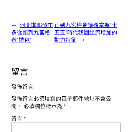
←
河北邯鄲發布
正到九宮格會議確掌握“十
多從頭到九宮格
五五”時代我國經濟增加的
春“禮包”
動力特征
→
留言
發佈留言
發佈留言必須填寫的電子郵件地址不會公
開。
必填欄位標示為
*
留言
*