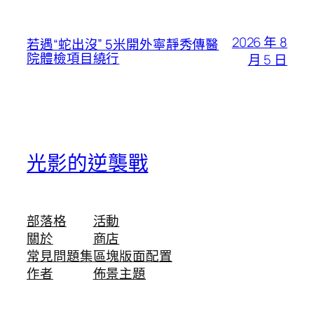
2026 年 8
若遇“蛇出沒” 5米開外寧靜秀傳醫
院體檢項目繞行
月 5 日
光影的逆襲戰
部落格
活動
關於
商店
常見問題集
區塊版面配置
作者
佈景主題