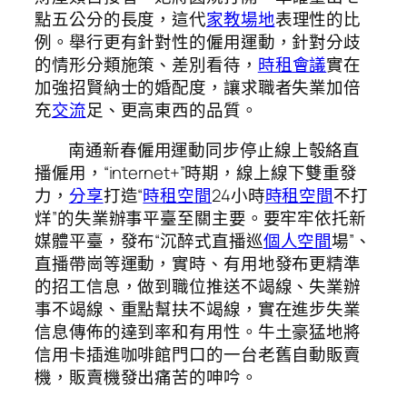
點五公分的長度，這代
家教場地
表理性的比
例。舉行更有針對性的僱用運動，針對分歧
的情形分類施策、差別看待，
時租會議
實在
加強招賢納士的婚配度，讓求職者失業加倍
充
交流
足、更高東西的品質。
南通新春僱用運動同步停止線上彀絡直
播僱用，“internet+”時期，線上線下雙重發
力，
分享
打造“
時租空間
24小時
時租空間
不打
烊”的失業辦事平臺至關主要。要牢牢依托新
媒體平臺，發布“沉醉式直播巡
個人空間
場”、
直播帶崗等運動，實時、有用地發布更精準
的招工信息，做到職位推送不竭線、失業辦
事不竭線、重點幫扶不竭線，實在進步失業
信息傳佈的達到率和有用性。牛土豪猛地將
信用卡插進咖啡館門口的一台老舊自動販賣
機，販賣機發出痛苦的呻吟。