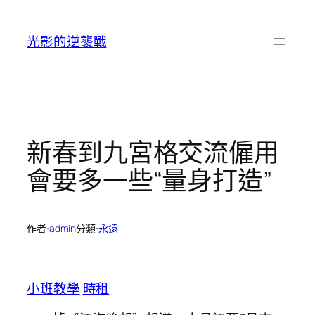
跳
至
光影的逆襲戰
主
要
內
容
新春到九宮格交流僱用
會要多一些“量身打造”
作者:
admin
分類:
永遠
小班教學
時租