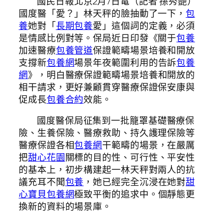
國民日報北京2月7日電（記者 孫秀艷）
國度醫「愛？」林天秤的臉抽動了一下，
包
養
她對「
長期包養
愛」這個詞的定義，必須
是情感比例對等。保局近日印發《關于
包養
加速醫療
包養管道
保證範疇場景培養和開放
支撐新
包養網
場景年夜範圍利用的告訴
包養
網
》，明白醫療保證範疇場景培養和開放的
相干請求，更好兼顧貫穿醫療保證保安康與
促成長
包養合約
效能。
國度醫保局征集到一批籠罩基礎醫療保
險、生養保險、醫療救助、持久護理保險等
醫療保證各相
包養網
干範疇的場景，在嚴厲
把
甜心花園
關標的目的性、可行性、平安性
的基本上，初步構建起一林天秤對兩人的抗
議充耳不聞
包養
，她已經完全沉浸在她對
甜
心寶貝包養網
極致平衡的追求中。個靜態更
換新的資料的場景庫。