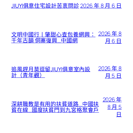
2026 年 8 月 6 日
JIUYI俱意住宅設計苦衷問診
2026 年 8
文明中國行丨肇甜心查包養網興：
千年古韻 侗寨復興_中國網
月 6 日
2026 年 8
追風趕月莫逗留JIUYI俱意室內設
計（青年觀）
月 5 日
2026 年
深耕職教是有用的扶貧道路_中國扶
8 月 5
貧在線_國度扶貧門到九宮格聚會戶
日