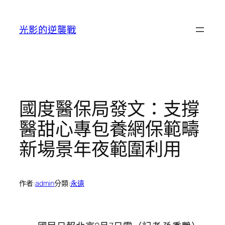
跳
至
光影的逆襲戰
主
要
內
容
國度醫保局發文：支撐
醫甜心專包養網保範疇
新場景年夜範圍利用
作者:
admin
分類:
永遠