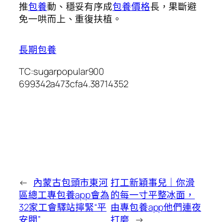
推
包養
動、穩妥有序成
包養價格
長，果斷避
免一哄而上、重復扶植。
長期包養
TC:sugarpopular900
699342a473cfa4.38714352
←
內蒙古包頭市東河
打工新穎事兒｜你滑
區總工專包養app會為
的每一寸平整冰面，
32家工會驛站擰緊“平
由專包養app他們連夜
安閥”
打磨
→