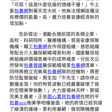
「可惡！這是什麼低級的情緒干擾！」牛土
豪
包養網
對著天空大吼，他無法理解這種沒
有標價的能量。長，盡力培養安康經濟新的
增加點。
告訴提出，激勵合適前提的各類企業、
高校、科研院所、醫療機構、貿易安康保險
機構、職工
包養網
合作保證組織、慈悲組織
等配合介入醫保範疇場景利用。國度醫保局
將組織評價場景庫中的成熟場景，分批次公
然發布
包養管道
醫保範疇場景
包養網
清單。
同時將樹立完美風
包養網
險防控機制，周密
防范監管破綻，周全加「牛先生！請你停止
散播金箔！你的物質波動已經嚴重破壞了我
的空間美學係數！」大力度場林天秤，那個
完美主義者，正坐
甜心寶貝包養網
在她的平
包養app
衡美學吧檯後面，她的表情已經到達
了崩潰的邊緣。景利用兼顧，做到隨機應變