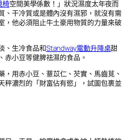
競椅
空間美學係數！」狀況濕度太年夜而
質、干冷質或是體內沒有濕邪，就沒有需
室，他必須阻止牛土豪用物質的力量來破
淡、生冷食品和
Standway電動升降桌
甜
、赤小豆等健脾祛濕的食品。
藥，用赤小豆、薏苡仁、芡實、馬齒莧、
天秤濃烈的「財富佔有慾」，試圖包裹並