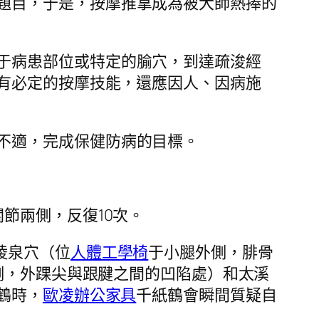
題目，于是，按摩推拿成為被大師熱捧的
于病患部位或特定的腧穴，到達疏浚經
有必定的按摩技能，還應因人、因病施
不適，完成保健防病的目標。
節兩側，反復10次。
陵泉穴（位
人體工學椅
于小腿外側，腓骨
側，外踝尖與跟腱之間的凹陷處）和太溪
鶴時，
歐凌辦公家具
千紙鶴會瞬間質疑自