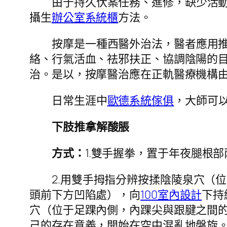
由于持久伏案任務、進修，缺少活
攝生
辦公室系統櫃
方法。
按摩是一種西醫外治法，醫者應用
絡、行氣活血、祛邪扶正、協調陰陽的
治。是以，按摩醫治應在正軌醫療機構
日常生涯中
歐德系統傢俱
，大師可
下肢推拿解酸脹
方式：
1.雙手握拳，置于年夜腿根
2.用雙手拇指分辨按揉陰陵泉穴（
頭前下方凹陷處），向
100室內設計
下持
穴（位于足踝內側，內踝尖與跟腱之間
己的存在意義，開始在空中混亂地盤旋。揉