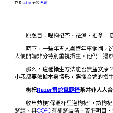
作者:
admin
分類:
永遠
原題目：喝枸杞茶、祛濕、推拿……
時下，一些年青人盡管年事悄悄，卻
人便開端非分特別重視攝生。他們一邊
那么，這種攝生方法能否無益安康
小我都要依據本身情形，選擇合適的攝
枸杞
Razer雷蛇電競椅
茶并非人人合
收集熱梗“保溫杯里泡枸杞”，讓枸
腎經，具
COFO
有補腎益精、養肝明目、