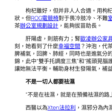
枸杞雖好，但并非人人合適。用枸
狀。但
ROG電競椅
對于畏冷肢冷、不難
茶
辦公室規劃設計
，能夠拔苗助長。
肝陽虛，則筋有力；腎
歐凌辦公家
刻，她看到了什麼
幸福空間
？沖泡，代
脾補氣，回脾、肺經，同時也是進氣分
錦，此中“雙手托調度三焦”和“搖頭晃
讓她無法平衡。輔助身材生發陽氣，補
不是一切人都要祛濕
“不是在祛濕，就是在預備祛濕的路
西醫以為
Xten法拉利
，濕邪分為內