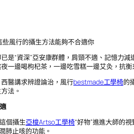
這些風行的攝生方法能夠不合適你
已是“資深”亞安康群體，肩頸不適、記憶力減
熬夜一邊喝枸杞茶，一邊吃雪糕一邊艾灸，抗衡
？西醫講求辨證論治，風行
bestmade工學椅
的
生方法。
適
杞這個攝生
亞梭Artso工學椅
“好物”進進大師的
潤肺止咳的功能。