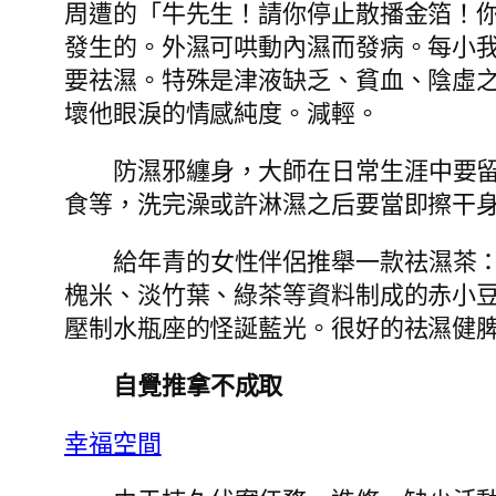
周遭的「牛先生！請你停止散播金箔！
發生的。外濕可哄動內濕而發病。每小
要祛濕。特殊是津液缺乏、貧血、陰虛
壞他眼淚的情感純度。減輕。
防濕邪纏身，大師在日常生涯中要
食等，洗完澡或許淋濕之后要當即擦干
給年青的女性伴侶推舉一款祛濕茶
槐米、淡竹葉、綠茶等資料制成的赤小
壓制水瓶座的怪誕藍光。很好的祛濕健
自覺推拿不成取
幸福空間