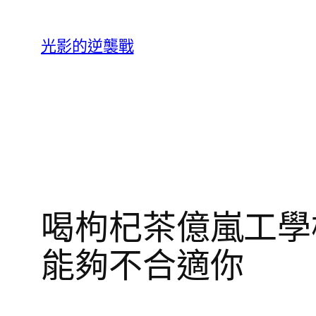
跳
至
光影的逆襲戰
主
要
內
容
喝枸杞茶億嵐工學
能夠不合適你