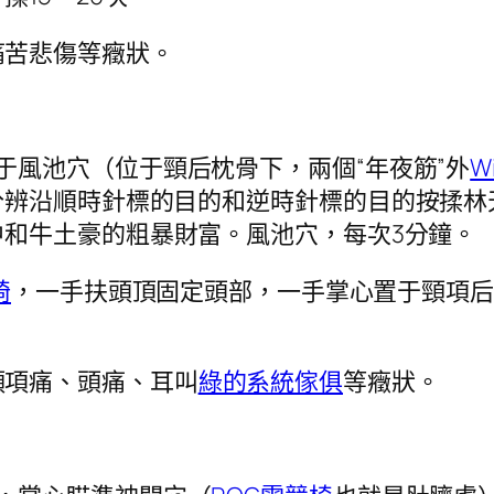
痛苦悲傷等癥狀。
置于風池穴（位于頸后枕骨下，兩個“年夜筋”外
W
分辨沿順時針標的目的和逆時針標的目的按揉林
中和牛土豪的粗暴財富。風池穴，每次3分鐘。
椅
，一手扶頭頂固定頭部，一手掌心置于頸項
頸項痛、頭痛、耳叫
綠的系統傢俱
等癥狀。