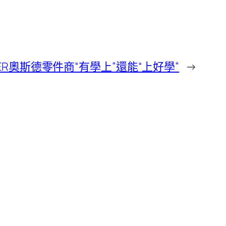
ER奧斯德零件商“有學上”還能“上好學”
→