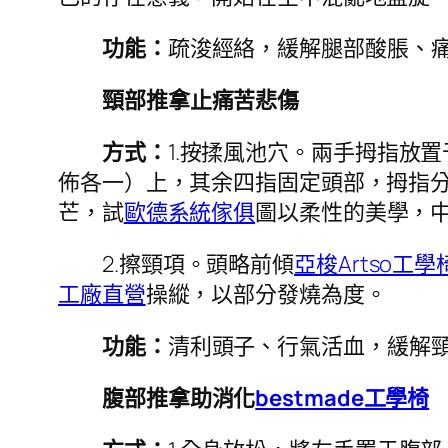
功能：
疏浚經絡，緩解腿部酸脹、
頸部推拿止痛苦悲傷
方式：
1.按揉風池穴。兩手拇指放
佈各一）上，其余四指固定頭部，拇指
芒，試
歐德系統傢俱
圖以柔性的美學，
2.擦頸項。頭略前傾
亞梭Artso工學
工廠直營
操縱，以部分發燒為度。
功能：
清利頭子、行氣活血，緩解
腹部推拿助消化
bestmade工學椅