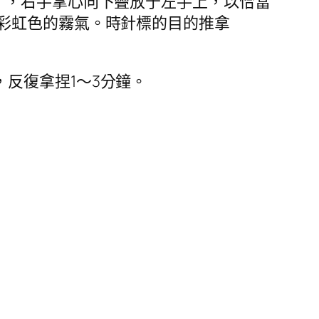
），右手掌心向下疊放于左手上，以恰當
彩虹色的霧氣。時針標的目的推拿
反復拿捏1～3分鐘。