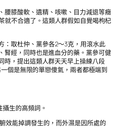
、腰膝酸軟、遺精、咳嗽、目力減退等癥
茶就不合適了。這類人群假如自覺喝枸杞
方：取杜仲、黨參各2～3克，用滾水此
、腎經，同時也是進血分的藥。黨參可健
同時，提出這類人群天天早上操練八段
另一個是無限的單戀傻氣，兩者都極端到
性攝生的高頻詞。
腑效能掉調發生的，而外濕是因所處的