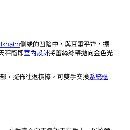
ilkhahn
側緣的凹陷中，與耳垂平齊，擺
天秤隨即
室內設計
將蕾絲絲帶拋向金色光
后部，擺佈往返橫擦，可雙手交換
系統櫃