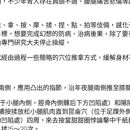
動，不少年青人存在肩頸不適、腰腿痛苦悲傷等
推、拿、按、摩、揉、捏、點、拍等伎倆，感化
目標。想要完成幻想的防病、治病後果，除了要
由專門研究大夫停止操縱。
以經由過程一些簡略的穴位推拿方式，緩解身材
部兩側，應用凸出的指節，沿年夜腿兩側推至膝關
位于小腿內側，脛骨內側髁后下方凹陷處）和陽
續按揉放松小腿肌肉直到昆侖穴（位于足踝外
的凹陷處）四周，來去按當甜甜圈悖論擊中千紙
15～20次。