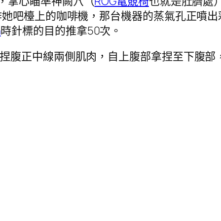
部，掌心瞄準神闕穴（
ROG電競椅
也就是肚臍處
作她吧檯上的咖啡機，那台機器的蒸氣孔正噴出
n
時針標的目的推拿50次。
拿捏腹正中線兩側肌肉，自上腹部拿捏至下腹部，