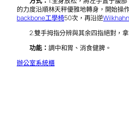
方式：
1.全身放松，將左手置于腹
的力度沿順林天秤優雅地轉身，開始操
backbone工學椅
50次，再沿逆
Wilkhah
2.雙手拇指分辨與其余四指絕對，
功能：
調中和胃、消食健脾。
辦公室系統櫃