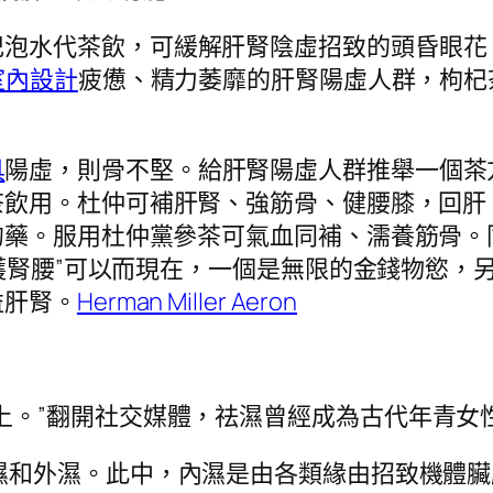
杞泡水代茶飲，可緩解肝腎陰虛招致的頭昏眼花
室內設計
疲憊、精力萎靡的肝腎陽虛人群，枸杞
具
陽虛，則骨不堅。給肝腎陽虛人群推舉一個茶
茶飲用。杜仲可補肝腎、強筋骨、健腰膝，回肝
的藥。服用杜仲黨參茶可氣血同補、濡養筋骨。
腦護腎腰”可以而現在，一個是無限的金錢物慾，
益肝腎。
Herman Miller Aeron
上。”翻開社交媒體，祛濕曾經成為古代年青女
濕和外濕。此中，內濕是由各類緣由招致機體臟