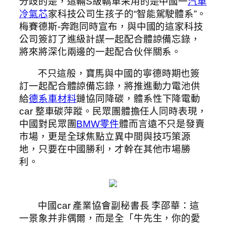
分歧的是，這輛S級轎車采用的是中國一
汽車
冷氣芯
家科技公司生孩子的“智能駕駛體系”。
梅賽德斯-奔跑同時宣布，與中國的這家科技
公司簽訂了進級計謀一起配合體諒備忘錄，
將來將深化兩邊的一起配合伙伴關系。
不只這般，寶馬與中國的寧德時期也簽
訂一起配合體諒備忘錄，將推進動力電池供
給
德系車材料
鏈協同降碳，體系性下降電動
car 整車碳萍蹤。民眾團體擔任人同時表現，
中國對民眾團
BMW零件
體而言遠不只是發賣
市場，更是全球焦點立異中間與技巧策源
地，只要在中國勝利，才幹在其他市場勝
利。
中國car 產業協會副秘書長 李邵華：這
一景象并非偶爾，而是全「牛先生，你的愛