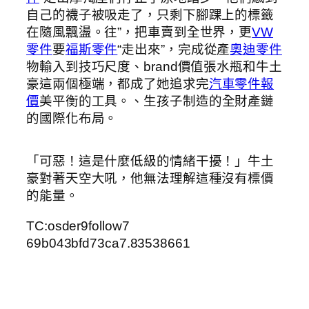
自己的襪子被吸走了，只剩下腳踝上的標籤
在隨風飄盪。往”，把車賣到全世界，更
VW
零件
要
福斯零件
“走出來”，完成從產
奧迪零件
物輸入到技巧尺度、brand價值張水瓶和牛土
豪這兩個極端，都成了她追求完
汽車零件報
價
美平衡的工具。、生孩子制造的全財產鏈
的國際化布局。
「可惡！這是什麼低級的情緒干擾！」牛土
豪對著天空大吼，他無法理解這種沒有標價
的能量。
TC:osder9follow7
69b043bfd73ca7.83538661