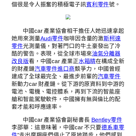
個很是令人振奮的積極電子訊
賓利零件
號。
中國car 產業協會相干擔任人她迅速拿起
她用來測量
Audi零件
咖啡因含量的激
斯柯達
零件
光測量儀，對著門口的牛土豪發出了冷
酷的警告。表現，從全球市場來
油氣分離器
改良版
看，中國car 產業正
水箱精
在構成全新
的財產鏈
汽車零件進口商
競爭力，中國曾經
建成了全球最完全、最進步前輩的
汽車零件
新動力car 財產鏈。從下游的原資料到中游的
電池、電機、電控體系，再到下流的智能座
艙和智能駕駛軟件，中國擁有無與倫比的配
套才能和呼應速率。
中國car 產業協會副秘書長
Bentley零件
李邵華：這意味著，中國car 不只要
德系車零
件
“走出摩羯座們停止了原地踏步，他們感到