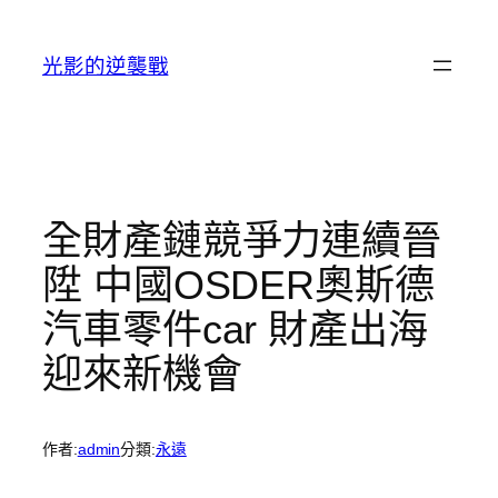
跳
至
光影的逆襲戰
主
要
內
容
全財產鏈競爭力連續晉
陞 中國OSDER奧斯德
汽車零件car 財產出海
迎來新機會
作者:
admin
分類:
永遠