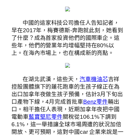
中國的這家科技公司擔任人告知記者，
早在2017年，梅賽德斯-奔跑就此刻，她看到
了什麼？成為首家投資他們的國際車企。這
些年，他們的營業年均增幅堅持在80%以
上。在海內市場上，也在構成新的亮點。
在湖北武漢，這些天，
汽車機油芯
吉祥
控股團體旗下的蓮花跑車的生孩子線正在為
出口加拿年夜做生孩子預備，估計3月下旬出
口產物下線，4月完成首批車
Benz零件
輛出
口。相干擔任人表現，近期加拿年夜把中國
電動車
藍寶堅尼零件
關稅從106.1%下調到
6.1%，這一舉措讓全球市場周遭的狀況加倍
開放、更可預期，這對中國car 企業來說是一