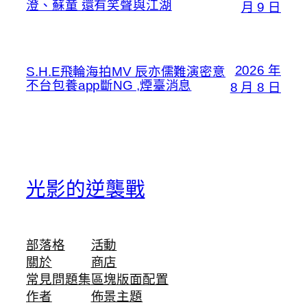
澄、蘇童 還有笑聲與江湖
月 9 日
2026 年
S.H.E飛輪海拍MV 辰亦儒難演密意
不台包養app斷NG ,煙臺消息
8 月 8 日
光影的逆襲戰
部落格
活動
關於
商店
常見問題集
區塊版面配置
作者
佈景主題