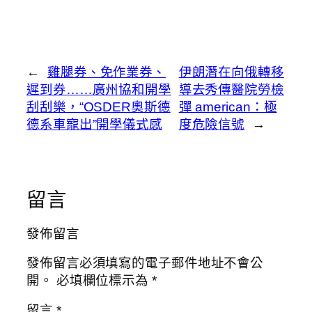
←
雞腿券、免作業券、
伊朗潛在向俄轉移
遲到券……廣州協和開學
導去秀傳醫院勞檢
刮刮樂，“OSDER奧斯德
彈 american：極
德系車寵出”開學儀式感
度危險信號
→
留言
發佈留言
發佈留言必須填寫的電子郵件地址不會公
開。
必填欄位標示為
*
留言
*