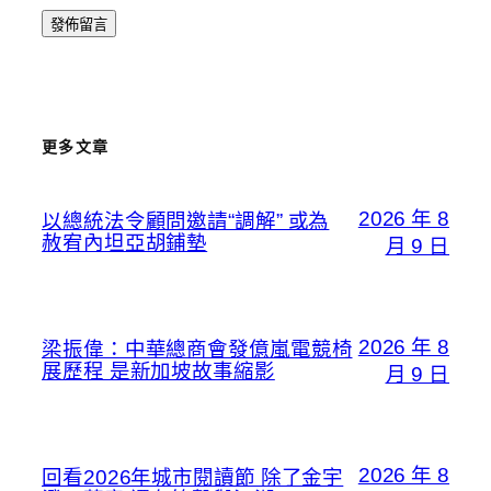
更多文章
2026 年 8
以總統法令顧問邀請“調解” 或為
赦宥內坦亞胡鋪墊
月 9 日
2026 年 8
梁振偉：中華總商會發億嵐電競椅
展歷程 是新加坡故事縮影
月 9 日
2026 年 8
回看2026年城市閱讀節 除了金宇